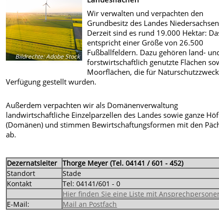
Wir verwalten und verpachten den
Grundbesitz des Landes Niedersachsen
Derzeit sind es rund 19.000 Hektar: Da
entspricht einer Größe von 26.500
Fußballfeldern. Dazu gehören land- un
Bildrechte
:
Adobe Stock
forstwirtschaftlich genutzte Flächen so
Moorflächen, die für Naturschutzzweck
Verfügung gestellt wurden.
Außerdem verpachten wir als Domänenverwaltung
landwirtschaftliche Einzelparzellen des Landes sowie ganze Hö
(Domänen) und stimmen Bewirtschaftungsformen mit den Päc
ab.
Dezernatsleiter
Thorge Meyer (Tel. 04141 / 601 - 452)
Standort
Stade
Kontakt
Tel: 04141/601 - 0
Hier finden Sie eine Liste mit Ansprechpersone
E-Mail:
Mail an Postfach