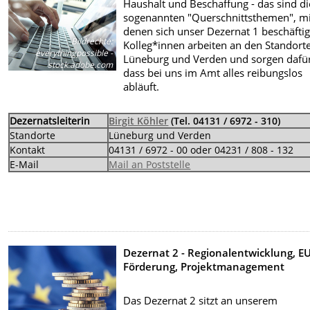
Haushalt und Beschaffung - das sind di
sogenannten "Querschnittsthemen", mi
denen sich unser Dezernat 1 beschäftig
Bildrechte
:
Kolleg*innen arbeiten an den Standort
everythingpossible -
Lüneburg und Verden und sorgen dafür
stock.adobe.com
dass bei uns im Amt alles reibungslos
abläuft.
Dezernatsleiterin
Birgit Köhler
(Tel. 04131 / 6972 - 310)
Standorte
Lüneburg und Verden
Kontakt
04131 / 6972 - 00 oder 04231 / 808 - 132
E-Mail
Mail an Poststelle
Dezernat 2 - Regionalentwicklung, EU
Förderung, Projektmanagement
Das Dezernat 2 sitzt an unserem