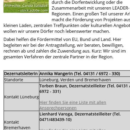
durch die Dorfentwicklung oder die
Bildrechte
:
Carola Vahldiek
Zusammenarbeit mit unseren LEADER-
- stock.adobe.com
Regionen. Einen großen Teil unserer Ar
macht die Förderung von Projekten aus
kleinen Läden, zentralen Treffpunkten oder kulturellen Angebo
wollen wir unsere Dörfer noch lebenswerter machen.
Dabei helfen die Fördermittel von EU, Bund und Land. Hier
begleiten wir bei der Antragstellung, wir beraten, bewilligen,
rechnen ab und zahlen die Zuwendung aus. Kurz: Wir sind im
gesamten Verfahren der zentrale Partner in der Region.
Dezernatsleiterin
Annika Wangerin (Tel. 04131 / 6972 - 330)
Standorte
Lüneburg, Verden und Bremerhaven
Torben Braun, Dezernatsteilleiter (Tel. 04131 
6972 - 331)
Kontakt Lüneburg
Hier finden Sie eine Liste mit allen
Ansprechpersonen
Lienhard Varoga, Dezernatsteilleiter (Tel.
0471/483439-10)
Kontakt
Bremerhaven