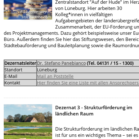
Zentralstandort "Auf der Hude" im Her
von Lüneburg. Hier arbeiten 30
Bildrechte
:
weyo -
Kolleg*innen in vielfältigen
stock.adobe.com
Aufgabengebieten der länderübergreif
Zusammenarbeit, der EU-Förderung u
des Projektmanagements. Dazu gehört beispielsweise unser Eu
Büro. Außerdem finden Sie hier das Stiftungswesen, den Berei
Städtebauförderung und Bauleitplanung sowie die Raumordnu
Dezernatsleiter
Dr. Stefano Panebianco
(Tel. 04131 / 15 - 1300)
Standort
Lüneburg
E-Mail
Mail an Poststelle
Kontakt
Hier finden Sie eine Liste mit allen Ansprechper
Dezernat 3 - Strukturförderung im
ländlichen Raum
Die Strukturförderung im ländlichen 
ist für uns ein wichtiges Thema – sei es