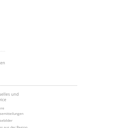
ken
uelles und
vice
ere
semitteilungen
sebilder
s aus der Region