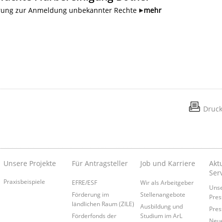
rung zur Anmeldung unbekannter Rechte
mehr
Druc
Unsere Projekte
Für Antragsteller
Job und Karriere
Akt
Ser
Praxisbeispiele
EFRE/ESF
Wir als Arbeitgeber
Uns
Förderung im
Stellenangebote
Pres
ländlichen Raum (ZILE)
Ausbildung und
Pres
Förderfonds der
Studium im ArL
Neue