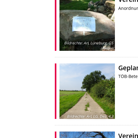
Anordnun
Bildrechte
:
ArL Lüneburg, GS
Verden
Geplan
TÖB-Bete
Bildrechte
:
ArL LG, Dez. 4.3
Verein