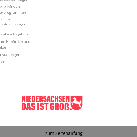
elle Infos zu
derprogrammen
ntliche
anntmachungen
bilien-Angebote
rne Behörden und
ekte
nstaltungen
ice
zum Seitenanfang