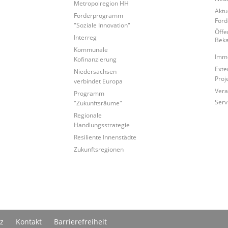
Metropolregion HH
Aktu
Förderprogramm
För
"Soziale Innovation"
Öffe
Interreg
Bek
Kommunale
Immo
Kofinanzierung
Exte
Niedersachsen
Proj
verbindet Europa
Vera
Programm
Serv
"Zukunftsräume"
Regionale
Handlungsstrategie
Resiliente Innenstädte
Zukunftsregionen
z
Kontakt
Barrierefreiheit