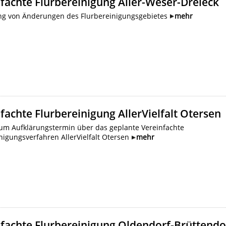
fachte Flurbereinigung Aller-Weser-Dreieck
g von Änderungen des Flurbereinigungsgebietes
mehr
fachte Flurbereinigung AllerVielfalt Otersen
um Aufklärungstermin über das geplante Vereinfachte
nigungsverfahren AllerVielfalt Otersen
mehr
fachte Flurbereinigung Oldendorf-Brüttendo