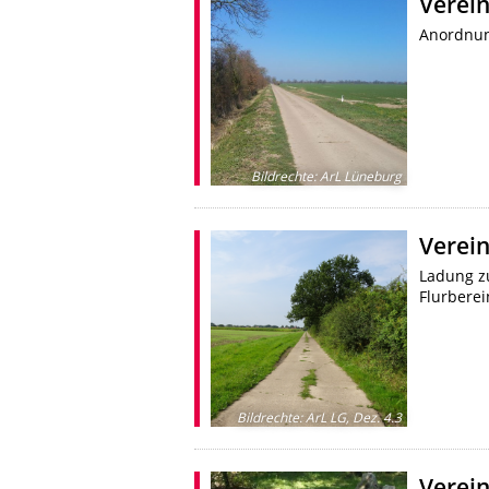
Verein
Anordnun
Bildrechte
:
ArL Lüneburg
Verein
Ladung z
Flurberei
Bildrechte
:
ArL LG, Dez. 4.3
Verein