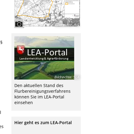
Bildrechte
:
ArL
 §
Bildrechte
:
SLA
Den aktuellen Stand des
Flurbereinigungsverfahrens
können Sie im LEA-Portal
einsehen
l
Hier geht es zum LEA-Portal
es