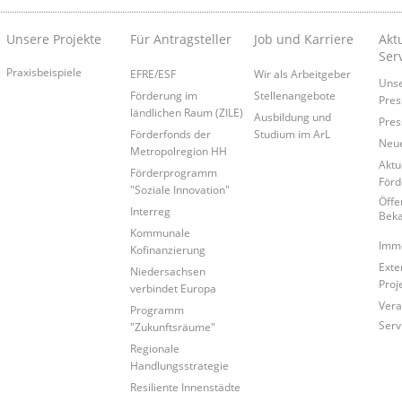
Unsere Projekte
Für Antragsteller
Job und Karriere
Akt
Ser
Praxisbeispiele
EFRE/ESF
Wir als Arbeitgeber
Uns
Förderung im
Stellenangebote
Pres
ländlichen Raum (ZILE)
Ausbildung und
Pres
Förderfonds der
Studium im ArL
Neue
Metropolregion HH
Aktu
Förderprogramm
För
"Soziale Innovation"
Öffe
Interreg
Bek
Kommunale
Immo
Kofinanzierung
Exte
Niedersachsen
Proj
verbindet Europa
Vera
Programm
Serv
"Zukunftsräume"
Regionale
Handlungsstrategie
Resiliente Innenstädte