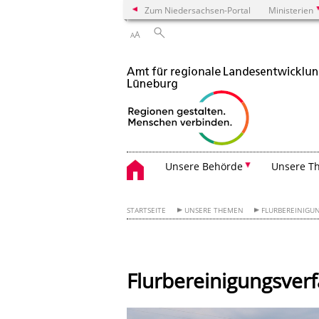
Zum Niedersachsen-Portal
Ministerien
A
A
Unsere Behörde
Unsere T
STARTSEITE
UNSERE THEMEN
FLURBEREINIG
Flurbereinigungsve