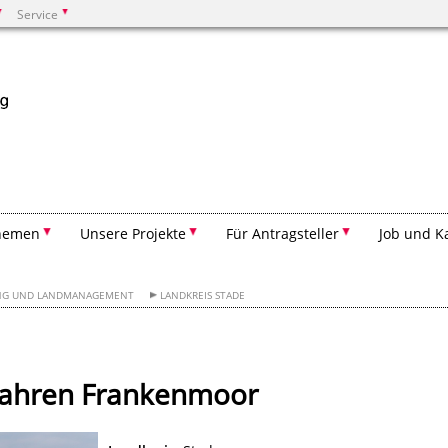
Service
Suchen
hemen
Unsere Projekte
Für Antragsteller
Job und K
UNG UND LANDMANAGEMENT
LANDKREIS STADE
rfahren Frankenmoor