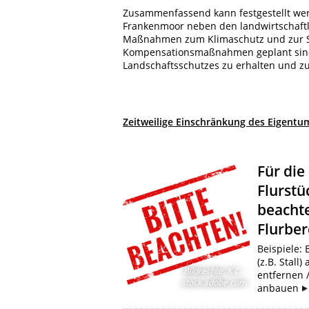
Zusammenfassend kann festgestellt wer
Frankenmoor neben den landwirtschaft
Maßnahmen zum Klimaschutz und zur Si
Kompensationsmaßnahmen geplant sind,
Landschaftsschutzes zu erhalten und zu
Zeitweilige Einschränkung des Eigentu
Für die
Flurstü
beachte
Flurber
Beispiele:
(z.B. Stall
Bildrechte
:
K.C. -
entfernen 
stock.adobe.com
anbauen