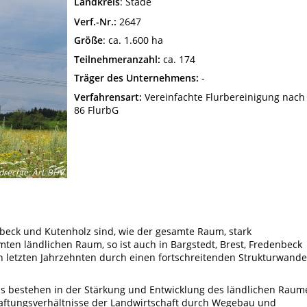
Landkreis
: Stade
Verf.-Nr.:
2647
Größe
: ca. 1.600 ha
Teilnehmeranzahl:
ca. 174
Träger des Unternehmens:
-
Verfahrensart:
Vereinfachte Flurbereinigung nach
86 FlurbG
ldrechte
:
ArL BHV
beck und Kutenholz sind, wie der gesamte Raum, stark
mten ländlichen Raum, so ist auch in Bargstedt, Brest, Fredenbeck
n letzten Jahrzehnten durch einen fortschreitenden Strukturwande
ns bestehen in der Stärkung und Entwicklung des ländlichen Raum
aftungsverhältnisse der Landwirtschaft durch Wegebau und