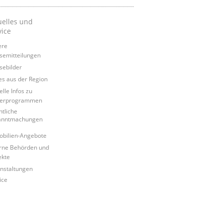
uelles und
vice
ere
semitteilungen
sebilder
s aus der Region
elle Infos zu
derprogrammen
ntliche
anntmachungen
bilien-Angebote
rne Behörden und
ekte
nstaltungen
ice