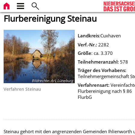
Flurbereinigung Steinau
Landkreis
:Cuxhaven
Verf.-Nr.:
2282
Größe
: ca. 3.370
Teilnehmeranzahl:
578
Träger des Vorhabens:
Teilnehmergemeinschaft St
Bildrechte
:
ArL Lüneburg
Verfahrensart:
Vereinfacht
Verfahren Steinau
Flurbereinigung nach § 86
FlurbG
Steinau gehört mit den angrenzenden Gemeinden Ihlienworth 