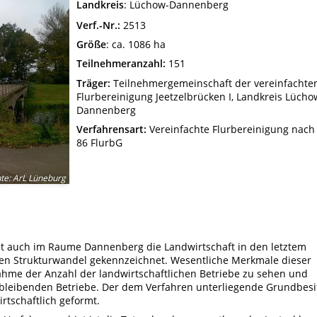
Landkreis
: Lüchow-Dannenberg
Verf.-Nr.:
2513
Größe
: ca. 1086 ha
Teilnehmeranzahl:
151
Träger:
Teilnehmergemeinschaft der vereinfachte
Flurbereinigung Jeetzelbrücken I, Landkreis Lücho
Dannenberg
Verfahrensart:
Vereinfachte Flurbereinigung nach
86 FlurbG
hte
:
ArL Lüneburg
st auch im Raume Dannenberg die Landwirtschaft in den letztem
den Strukturwandel gekennzeichnet. Wesentliche Merkmale dieser
ahme der Anzahl der landwirtschaftlichen Betriebe zu sehen und
leibenden Betriebe. Der dem Verfahren unterliegende Grundbesi
irtschaftlich geformt.