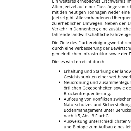
Ein weiteres erhebliches Erschwernis im
Alten Jeetzel auf einer Flusslänge von 
mit den heutigen Tonnagen weder eine t
Jeetzel gibt. Alle vorhandenen Überquer
zu erheblichen Umwegen. Neben den Umw
Verkehr in Dannenberg eine zusätzliche
fahrende landwirtschaftliche Fahrzeuge 
Die Ziele des Flurbereinigungsverfahre
durch eine Verbesserung der Bewirtsch
gemeindlichen Infrastruktur sowie der 
Dieses wird erreicht durch:
Erhaltung und Stärkung der landw
Gesichtspunkten einer wettbewer
Neuordnung und Zusammenlegung v
örtlichen Gegebenheiten sowie d
Brückenfrequentierung.
Auflösung von Konflikten zwische
Naturschutzes und Sicherstellung
Bodenmanagement unter Berücksi
nach § 5, Abs. 3 FlurbG.
Ausweisung unterschiedlichster V
und Biotope zum Aufbau eines le