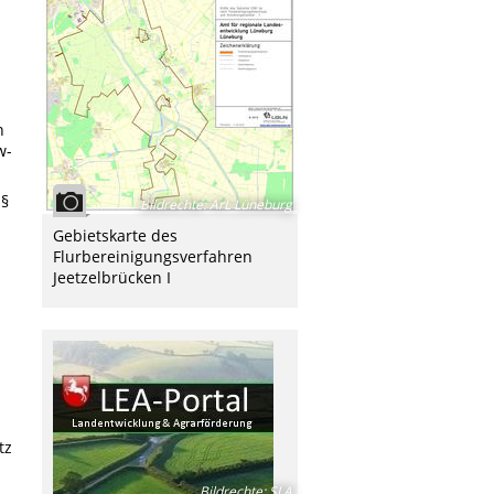
n
w-
 §
Bildrechte
:
ArL Lüneburg
Gebietskarte des
Flurbereinigungsverfahren
Jeetzelbrücken I
tz
Bildrechte
:
SLA