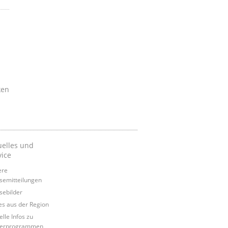
ken
uelles und
vice
ere
semitteilungen
sebilder
s aus der Region
elle Infos zu
derprogrammen