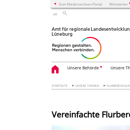
Zum Niedersachsen-Portal
Ministerien
A
A
Unsere Behörde
Unsere T
STARTSEITE
UNSERE THEMEN
FLURBEREINIG
Vereinfachte Flurber