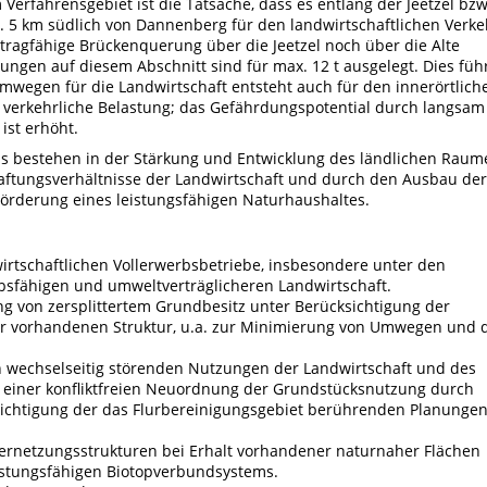
 Verfahrensgebiet ist die Tatsache, dass es entlang der Jeetzel bzw
rd. 5 km südlich von Dannenberg für den landwirtschaftlichen Verke
ragfähige Brückenquerung über die Jeetzel noch über die Alte
ungen auf diesem Abschnitt sind für max. 12 t ausgelegt. Dies füh
egen für die Landwirtschaft entsteht auch für den innerörtlich
 verkehrliche Belastung; das Gefährdungspotential durch langsam
ist erhöht.
ns bestehen in der Stärkung und Entwicklung des ländlichen Raum
aftungsverhältnisse der Landwirtschaft und durch den Ausbau der
Förderung eines leistungsfähigen Naturhaushaltes.
irtschaftlichen Vollerwerbsbetriebe, insbesondere unter den
bsfähigen und umweltverträglicheren Landwirtschaft.
on zersplittertem Grundbesitz unter Berücksichtigung der
er vorhandenen Struktur, u.a. zur Minimierung von Umwegen und 
n wechselseitig störenden Nutzungen der Landwirtschaft und des
 einer konfliktfreien Neuordnung der Grundstücksnutzung durch
chtigung der das Flurbereinigungsgebiet berührenden Planunge
ernetzungsstrukturen bei Erhalt vorhandener naturnaher Flächen
istungsfähigen Biotopverbundsystems.