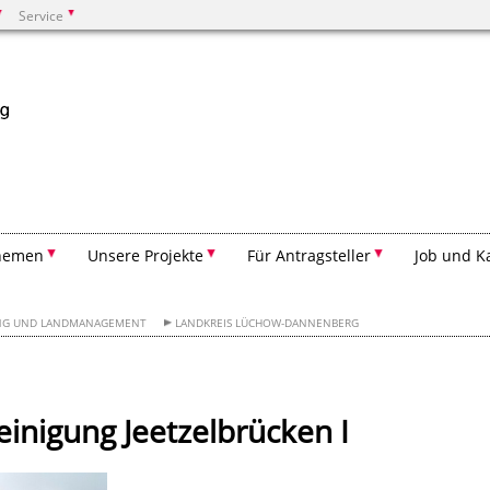
Service
Suchen
hemen
Unsere Projekte
Für Antragsteller
Job und K
UNG UND LANDMANAGEMENT
LANDKREIS LÜCHOW-DANNENBERG
einigung Jeetzelbrücken I