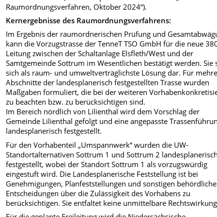
Raumordnungsverfahren, Oktober 2024“).
Kernergebnisse des Raumordnungsverfahrens:
Im Ergebnis der raumordnerischen Prüfung und Gesamtabwäg
kann die Vorzugstrasse der TenneT TSO GmbH für die neue 38
Leitung zwischen der Schaltanlage Elsfleth/West und der
Samtgemeinde Sottrum im Wesentlichen bestätigt werden. Sie s
sich als raum- und umweltverträglichste Lösung dar. Für mehr
Abschnitte der landesplanerisch festgestellten Trasse wurden
Maßgaben formuliert, die bei der weiteren Vorhabenkonkretisi
zu beachten bzw. zu berücksichtigen sind.
Im Bereich nördlich von Lilienthal wird dem Vorschlag der
Gemeinde Lilienthal gefolgt und eine angepasste Trassenführu
landesplanerisch festgestellt.
Für den Vorhabenteil „Umspannwerk“ wurden die UW-
Standortalternativen Sottrum 1 und Sottrum 2 landesplanerisc
festgestellt, wobei der Standort Sottrum 1 als vorzugswürdig
eingestuft wird. Die Landesplanerische Feststellung ist bei
Genehmigungen, Planfeststellungen und sonstigen behördlich
Entscheidungen über die Zulässigkeit des Vorhabens zu
berücksichtigen. Sie entfaltet keine unmittelbare Rechtswirkung
Für die geplante Freileitung wird die Niedersächsische