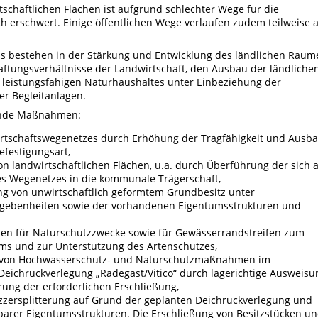
tschaftlichen Flächen ist aufgrund schlechter Wege für die
h erschwert. Einige öffentlichen Wege verlaufen zudem teilweise 
ns bestehen in der Stärkung und Entwicklung des ländlichen Raum
ftungsverhältnisse der Landwirtschaft, den Ausbau der ländliche
s leistungsfähigen Naturhaushaltes unter Einbeziehung der
er Begleitanlagen.
gende Maßnahmen:
rtschaftswegenetzes durch Erhöhung der Tragfähigkeit und Ausb
efestigungsart,
on landwirtschaftlichen Flächen, u.a. durch Überführung der sich 
des Wegenetzes in die kommunale Trägerschaft,
von unwirtschaftlich geformtem Grundbesitz unter
Gegebenheiten sowie der vorhandenen Eigentumsstrukturen und
hen für Naturschutzzwecke sowie für Gewässerrandstreifen zum
ms und zur Unterstützung des Artenschutzes,
 von Hochwasserschutz- und Naturschutzmaßnahmen im
eichrückverlegung „Radegast/Vitico“ durch lagerichtige Ausweisu
rung der erforderlichen Erschließung,
zzersplitterung auf Grund der geplanten Deichrückverlegung und
barer Eigentumsstrukturen. Die Erschließung von Besitzstücken u