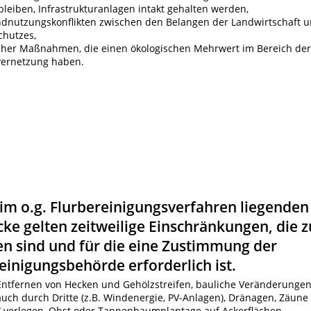
bleiben, Infrastrukturanlagen intakt gehalten werden,
dnutzungskonflikten zwischen den Belangen der Landwirtschaft 
chutzes,
her Maßnahmen, die einen ökologischen Mehrwert im Bereich der
vernetzung haben.
 im o.g. Flurbereinigungsverfahren liegenden
cke gelten zeitweilige Einschränkungen, die z
n sind und für die eine Zustimmung der
einigungsbehörde erforderlich ist.
 Entfernen von Hecken und Gehölzstreifen, bauliche Veränderunge
) auch durch Dritte (z.B. Windenergie, PV-Anlagen), Dränagen, Zäune
/ verlegen, Obst oder Tannenbaumplantage auf Ackerflächen