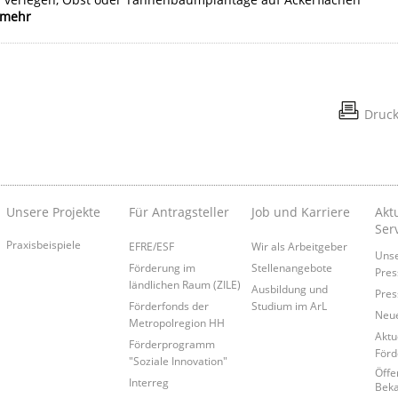
mehr
Druc
Unsere Projekte
Für Antragsteller
Job und Karriere
Akt
Ser
Praxisbeispiele
EFRE/ESF
Wir als Arbeitgeber
Uns
Förderung im
Stellenangebote
Pres
ländlichen Raum (ZILE)
Ausbildung und
Pres
Förderfonds der
Studium im ArL
Neue
Metropolregion HH
Aktu
Förderprogramm
För
"Soziale Innovation"
Öffe
Interreg
Bek