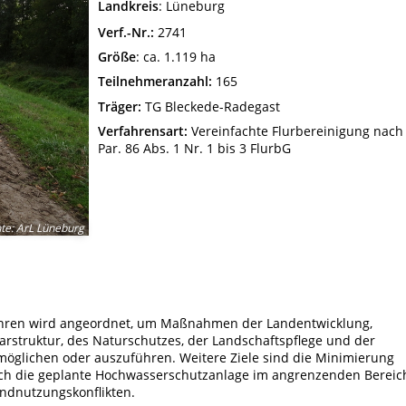
Landkreis
: Lüneburg
Verf.-Nr.:
2741
Größe
: ca. 1.119 ha
Teilnehmeranzahl:
165
Träger:
TG Bleckede-Radegast
Verfahrensart:
Vereinfachte Flurbereinigung nach
Par. 86 Abs. 1 Nr. 1 bis 3 FlurbG
hte
:
ArL Lüneburg
fahren wird angeordnet, um Maßnahmen der Landentwicklung,
rstruktur, des Naturschutzes, der Landschaftspflege und der
möglichen oder auszuführen. Weitere Ziele sind die Minimierung
urch die geplante Hochwasserschutzanlage im angrenzenden Bereic
andnutzungskonflikten.