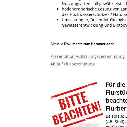
Nutzungsarten soll gewährleistet 
bodenordnerische Lösung von Lan
des Hochwasserschutzes / Naturs
Umsetzung ergänzender ökologisc
Gewässerentwicklung und Biotop
Aktuelle Dokumente zum Herunterladen
Präsentation Aufklärungsversammlung
Ablauf Flurbereinigung
Für die
Flurstü
beachte
Flurber
Beispiele:
(z.B. Stall
Bildrechte
:
K.C. -
entfernen 