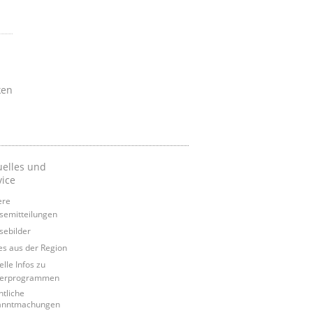
ken
uelles und
vice
ere
semitteilungen
sebilder
s aus der Region
elle Infos zu
derprogrammen
ntliche
anntmachungen