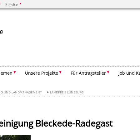
Service
Suchen
hemen
Unsere Projekte
Für Antragsteller
Job und K
UNG UND LANDMANAGEMENT
LANDKREIS LÜNEBURG
reinigung Bleckede-Radegast