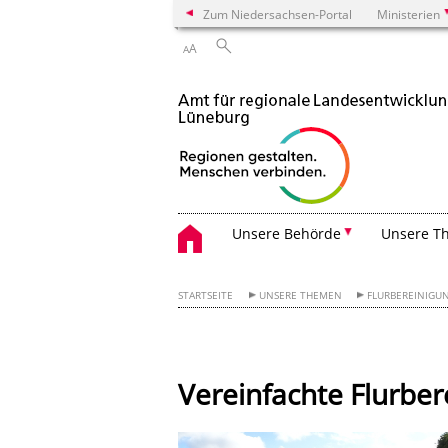
Zum Niedersachsen-Portal
Ministerien
A
A
Unsere Behörde
Unsere T
STARTSEITE
UNSERE THEMEN
FLURBEREINIG
Vereinfachte Flurbe